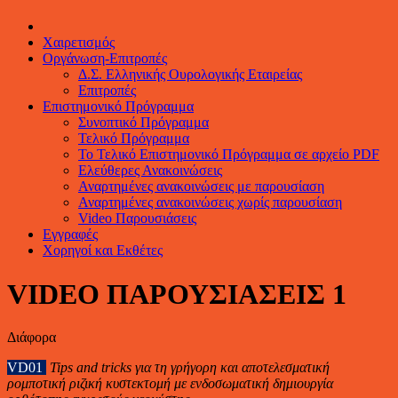
Χαιρετισμός
Οργάνωση-Επιτροπές
Δ.Σ. Ελληνικής Ουρολογικής Εταιρείας
Επιτροπές
Επιστημονικό Πρόγραμμα
Συνοπτικό Πρόγραμμα
Τελικό Πρόγραμμα
Το Τελικό Επιστημονικό Πρόγραμμα σε αρχείο PDF
Ελεύθερες Ανακοινώσεις
Αναρτημένες ανακοινώσεις με παρουσίαση
Αναρτημένες ανακοινώσεις χωρίς παρουσίαση
Video Παρουσιάσεις
Εγγραφές
Χορηγοί και Εκθέτες
VIDEO ΠΑΡΟΥΣΙΑΣΕΙΣ 1
Διάφορα
VD01
Tips and tricks για τη γρήγορη και αποτελεσματική
ρομποτική ριζική κυστεκτομή με ενδοσωματική δημιουργία