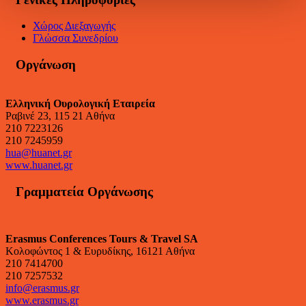
Χώρος Διεξαγωγής
Γλώσσα Συνεδρίου
//
Οργάνωση
Ελληνική Ουρολογική Εταιρεία
Ραβινέ 23, 115 21 Αθήνα
210 7223126
210 7245959
hua@huanet.gr
www.huanet.gr
//
Γραμματεία Οργάνωσης
Erasmus Conferences Tours & Travel SA
Κολοφώντος 1 & Ευρυδίκης, 16121 Αθήνα
210 7414700
210 7257532
info@erasmus.gr
www.erasmus.gr